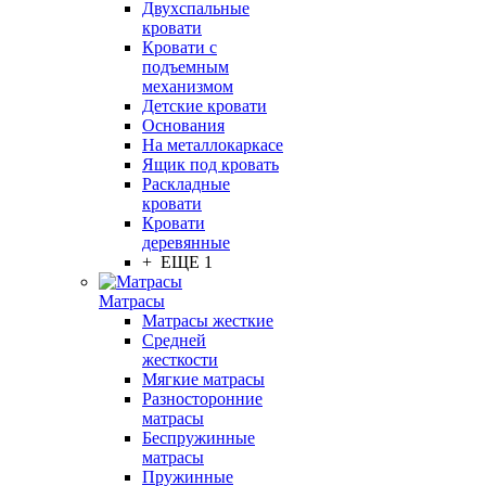
Двухспальные
кровати
Кровати с
подъемным
механизмом
Детские кровати
Основания
На металлокаркасе
Ящик под кровать
Раскладные
кровати
Кровати
деревянные
+ ЕЩЕ 1
Матрасы
Матрасы жесткие
Средней
жесткости
Мягкие матрасы
Разносторонние
матрасы
Беспружинные
матрасы
Пружинные