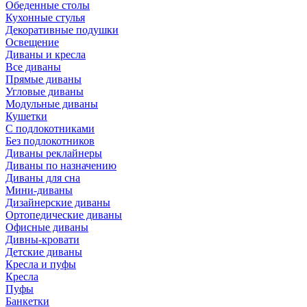
Обеденные столы
Кухонные стулья
Декоративные подушки
Освещение
Диваны и кресла
Все диваны
Прямые диваны
Угловые диваны
Модульные диваны
Кушетки
С подлокотниками
Без подлокотников
Диваны реклайнеры
Диваны по назначению
Диваны для сна
Мини-диваны
Дизайнерские диваны
Ортопедические диваны
Офисные диваны
Дивны-кровати
Детские диваны
Кресла и пуфы
Кресла
Пуфы
Банкетки