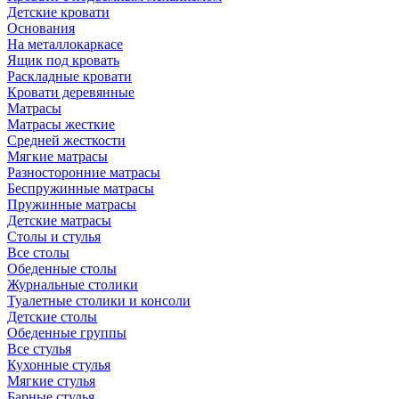
Детские кровати
Основания
На металлокаркасе
Ящик под кровать
Раскладные кровати
Кровати деревянные
Матрасы
Матрасы жесткие
Средней жесткости
Мягкие матрасы
Разносторонние матрасы
Беспружинные матрасы
Пружинные матрасы
Детские матрасы
Столы и стулья
Все столы
Обеденные столы
Журнальные столики
Туалетные столики и консоли
Детские столы
Обеденные группы
Все стулья
Кухонные стулья
Мягкие стулья
Барные стулья