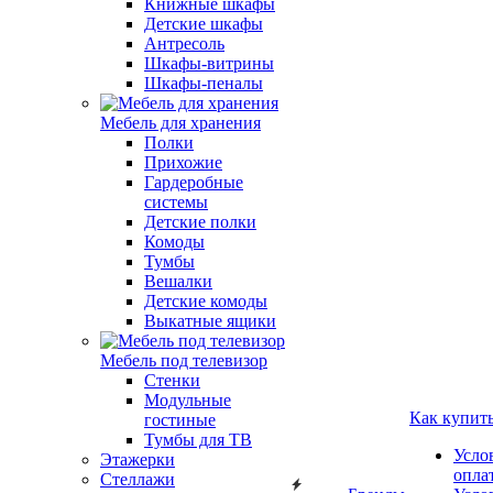
Книжные шкафы
Детские шкафы
Антресоль
Шкафы-витрины
Шкафы-пеналы
Мебель для хранения
Полки
Прихожие
Гардеробные
системы
Детские полки
Комоды
Тумбы
Вешалки
Детские комоды
Выкатные ящики
Мебель под телевизор
Стенки
Модульные
Как купит
гостиные
Тумбы для ТВ
Усло
Этажерки
опла
Стеллажи