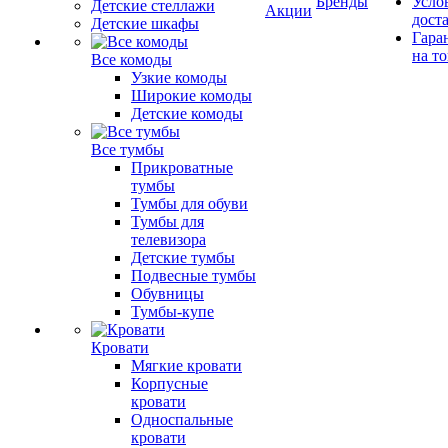
Бренды
Усло
Детские стеллажи
Акции
дост
Детские шкафы
Гара
на т
Все комоды
Узкие комоды
Широкие комоды
Детские комоды
Все тумбы
Прикроватные
тумбы
Тумбы для обуви
Тумбы для
телевизора
Детские тумбы
Подвесные тумбы
Обувницы
Тумбы-купе
Кровати
Мягкие кровати
Корпусные
кровати
Односпальные
кровати