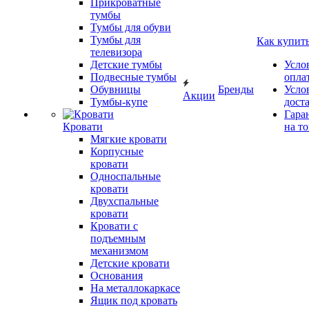
Прикроватные
тумбы
Тумбы для обуви
Тумбы для
Как купит
телевизора
Детские тумбы
Усло
Подвесные тумбы
опла
Обувницы
Бренды
Усло
Акции
Тумбы-купе
дост
Гара
Кровати
на т
Мягкие кровати
Корпусные
кровати
Односпальные
кровати
Двухспальные
кровати
Кровати с
подъемным
механизмом
Детские кровати
Основания
На металлокаркасе
Ящик под кровать