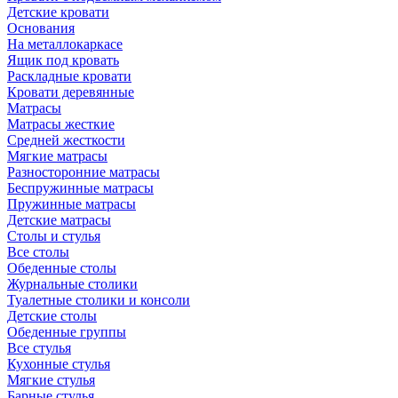
Детские кровати
Основания
На металлокаркасе
Ящик под кровать
Раскладные кровати
Кровати деревянные
Матрасы
Матрасы жесткие
Средней жесткости
Мягкие матрасы
Разносторонние матрасы
Беспружинные матрасы
Пружинные матрасы
Детские матрасы
Столы и стулья
Все столы
Обеденные столы
Журнальные столики
Туалетные столики и консоли
Детские столы
Обеденные группы
Все стулья
Кухонные стулья
Мягкие стулья
Барные стулья