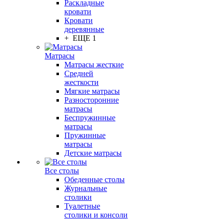
Раскладные
кровати
Кровати
деревянные
+ ЕЩЕ 1
Матрасы
Матрасы жесткие
Средней
жесткости
Мягкие матрасы
Разносторонние
матрасы
Беспружинные
матрасы
Пружинные
матрасы
Детские матрасы
Все столы
Обеденные столы
Журнальные
столики
Туалетные
столики и консоли