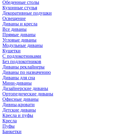
Обеденные столы
Кухонные стулья
Декоративные подушки
Освещение
Диваны и кресла
Все диваны
Прямые диваны
Угловые диваны
Модульные диваны
Кушетки
С подлокотниками
Без подлокотников
Диваны реклайнеры
Диваны по назначению
Диваны для сна
Мини-диваны
Дизайнерские диваны
Ортопедические диваны
Офисные диваны
Дивны-кровати
Детские диваны
Кресла и пуфы
Кресла
Пуфы
Банкетки