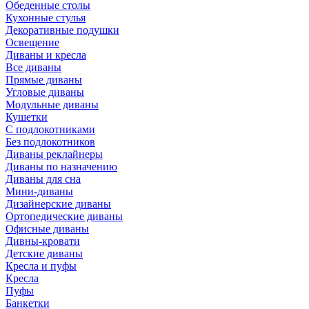
Обеденные столы
Кухонные стулья
Декоративные подушки
Освещение
Диваны и кресла
Все диваны
Прямые диваны
Угловые диваны
Модульные диваны
Кушетки
С подлокотниками
Без подлокотников
Диваны реклайнеры
Диваны по назначению
Диваны для сна
Мини-диваны
Дизайнерские диваны
Ортопедические диваны
Офисные диваны
Дивны-кровати
Детские диваны
Кресла и пуфы
Кресла
Пуфы
Банкетки