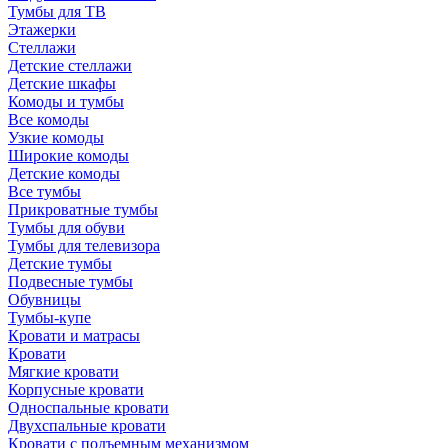
Тумбы для ТВ
Этажерки
Стеллажи
Детские стеллажи
Детские шкафы
Комоды и тумбы
Все комоды
Узкие комоды
Широкие комоды
Детские комоды
Все тумбы
Прикроватные тумбы
Тумбы для обуви
Тумбы для телевизора
Детские тумбы
Подвесные тумбы
Обувницы
Тумбы-купе
Кровати и матрасы
Кровати
Мягкие кровати
Корпусные кровати
Односпальные кровати
Двухспальные кровати
Кровати с подъемным механизмом