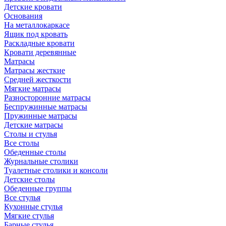
Детские кровати
Основания
На металлокаркасе
Ящик под кровать
Раскладные кровати
Кровати деревянные
Матрасы
Матрасы жесткие
Средней жесткости
Мягкие матрасы
Разносторонние матрасы
Беспружинные матрасы
Пружинные матрасы
Детские матрасы
Столы и стулья
Все столы
Обеденные столы
Журнальные столики
Туалетные столики и консоли
Детские столы
Обеденные группы
Все стулья
Кухонные стулья
Мягкие стулья
Барные стулья