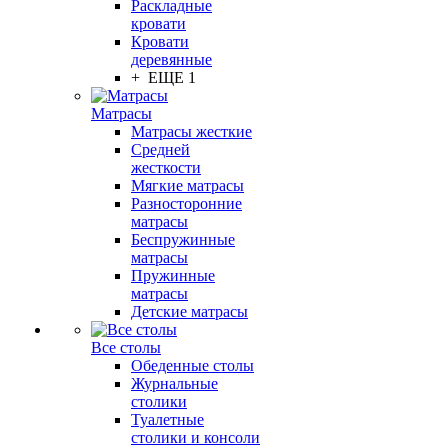
Раскладные
кровати
Кровати
деревянные
+ ЕЩЕ 1
Матрасы
Матрасы жесткие
Средней
жесткости
Мягкие матрасы
Разносторонние
матрасы
Беспружинные
матрасы
Пружинные
матрасы
Детские матрасы
Все столы
Обеденные столы
Журнальные
столики
Туалетные
столики и консоли