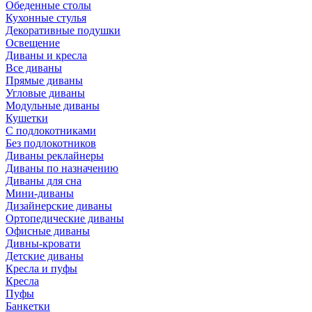
Обеденные столы
Кухонные стулья
Декоративные подушки
Освещение
Диваны и кресла
Все диваны
Прямые диваны
Угловые диваны
Модульные диваны
Кушетки
С подлокотниками
Без подлокотников
Диваны реклайнеры
Диваны по назначению
Диваны для сна
Мини-диваны
Дизайнерские диваны
Ортопедические диваны
Офисные диваны
Дивны-кровати
Детские диваны
Кресла и пуфы
Кресла
Пуфы
Банкетки