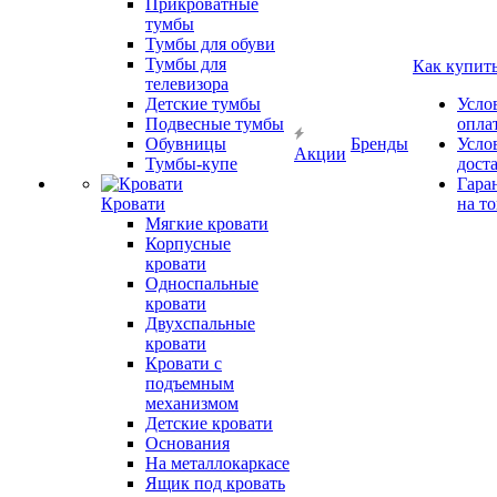
Прикроватные
тумбы
Тумбы для обуви
Тумбы для
Как купит
телевизора
Детские тумбы
Усло
Подвесные тумбы
опла
Обувницы
Бренды
Усло
Акции
Тумбы-купе
дост
Гара
Кровати
на т
Мягкие кровати
Корпусные
кровати
Односпальные
кровати
Двухспальные
кровати
Кровати с
подъемным
механизмом
Детские кровати
Основания
На металлокаркасе
Ящик под кровать