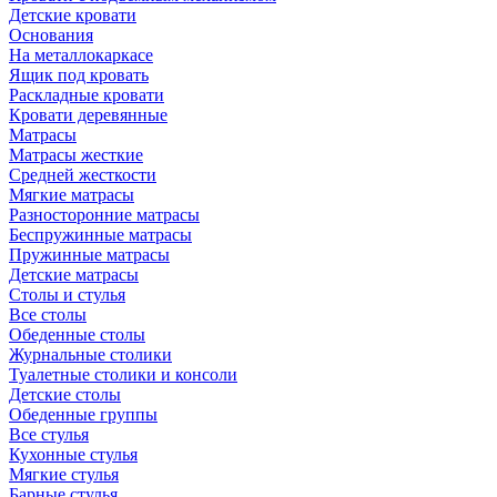
Детские кровати
Основания
На металлокаркасе
Ящик под кровать
Раскладные кровати
Кровати деревянные
Матрасы
Матрасы жесткие
Средней жесткости
Мягкие матрасы
Разносторонние матрасы
Беспружинные матрасы
Пружинные матрасы
Детские матрасы
Столы и стулья
Все столы
Обеденные столы
Журнальные столики
Туалетные столики и консоли
Детские столы
Обеденные группы
Все стулья
Кухонные стулья
Мягкие стулья
Барные стулья