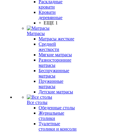
Раскладные
кровати
Кровати
деревянные
+ ЕЩЕ 1
Матрасы
Матрасы жесткие
Средней
жесткости
Мягкие матрасы
Разносторонние
матрасы
Беспружинные
матрасы
Пружинные
матрасы
Детские матрасы
Все столы
Обеденные столы
Журнальные
столики
Туалетные
столики и консоли