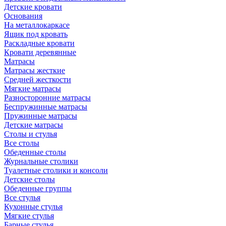
Детские кровати
Основания
На металлокаркасе
Ящик под кровать
Раскладные кровати
Кровати деревянные
Матрасы
Матрасы жесткие
Средней жесткости
Мягкие матрасы
Разносторонние матрасы
Беспружинные матрасы
Пружинные матрасы
Детские матрасы
Столы и стулья
Все столы
Обеденные столы
Журнальные столики
Туалетные столики и консоли
Детские столы
Обеденные группы
Все стулья
Кухонные стулья
Мягкие стулья
Барные стулья