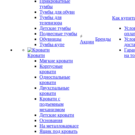
Прикроватные
тумбы
Тумбы для обуви
Тумбы для
Как купит
телевизора
Детские тумбы
Усло
Подвесные тумбы
опла
Обувницы
Бренды
Усло
Акции
Тумбы-купе
дост
Гара
Кровати
на т
Мягкие кровати
Корпусные
кровати
Односпальные
кровати
Двухспальные
кровати
Кровати с
подъемным
механизмом
Детские кровати
Основания
На металлокаркасе
Ящик под кровать