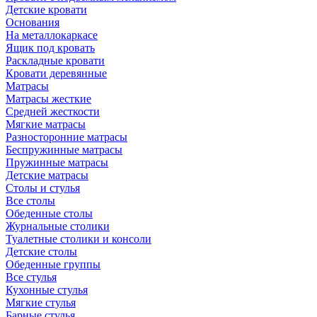
Детские кровати
Основания
На металлокаркасе
Ящик под кровать
Раскладные кровати
Кровати деревянные
Матрасы
Матрасы жесткие
Средней жесткости
Мягкие матрасы
Разносторонние матрасы
Беспружинные матрасы
Пружинные матрасы
Детские матрасы
Столы и стулья
Все столы
Обеденные столы
Журнальные столики
Туалетные столики и консоли
Детские столы
Обеденные группы
Все стулья
Кухонные стулья
Мягкие стулья
Барные стулья