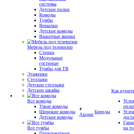
системы
Детские полки
Комоды
Тумбы
Вешалки
Детские комоды
Выкатные ящики
Мебель под телевизор
Стенки
Модульные
гостиные
Тумбы для ТВ
Этажерки
Стеллажи
Детские стеллажи
Детские шкафы
Как купит
Все комоды
Усло
Узкие комоды
опла
Широкие комоды
Бренды
Усло
Акции
Детские комоды
дост
Гара
Все тумбы
на т
Прикроватные