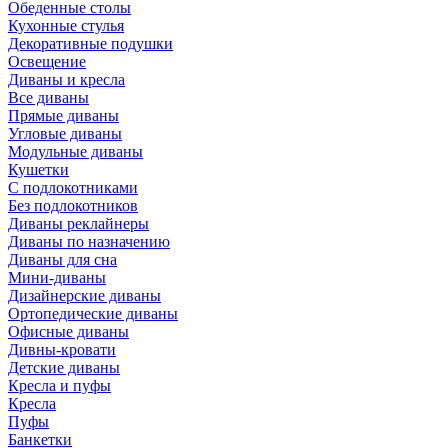
Обеденные столы
Кухонные стулья
Декоративные подушки
Освещение
Диваны и кресла
Все диваны
Прямые диваны
Угловые диваны
Модульные диваны
Кушетки
С подлокотниками
Без подлокотников
Диваны реклайнеры
Диваны по назначению
Диваны для сна
Мини-диваны
Дизайнерские диваны
Ортопедические диваны
Офисные диваны
Дивны-кровати
Детские диваны
Кресла и пуфы
Кресла
Пуфы
Банкетки