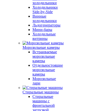
холодильники
Холодильники
Side-by-Side
Винные
холодильники
Льдогенераторы
Мини-бары
Холодильные
витрины
Морозильные камеры
Встраиваемые
морозильные
камеры
Отдельностоящие
морозильные
камеры
Морозильные
лари
Стиральные машины
Стиральные
машины с
фронтальной
загрузкой