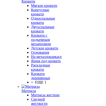
Кровати
Мягкие кровати
Корпусные
кровати
Односпальные
кровати
Двухспальные
кровати
Кровати с
подъемным
механизмом
Детские кровати
Основания
На металлокаркасе
Ящик под кровать
Раскладные
кровати
Кровати
деревянные
+ ЕЩЕ 1
Матрасы
Матрасы жесткие
Средней
жесткости