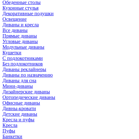
Обеденные столы
Кухонные стулья
Декоративные подушки
Освещение
Диваны и кресла
Все диваны
Прямые диваны
Угловые диваны
Модульные диваны
Кушетки
С подлокотниками
Без подлокотников
Диваны реклайнеры
Диваны по назначению
Диваны для сна
Мини-диваны
Дизайнерские диваны
Ортопедические диваны
Офисные диваны
Дивны-кровати
Детские диваны
Кресла и пуфы
Кресла
Пуфы
Банкетки