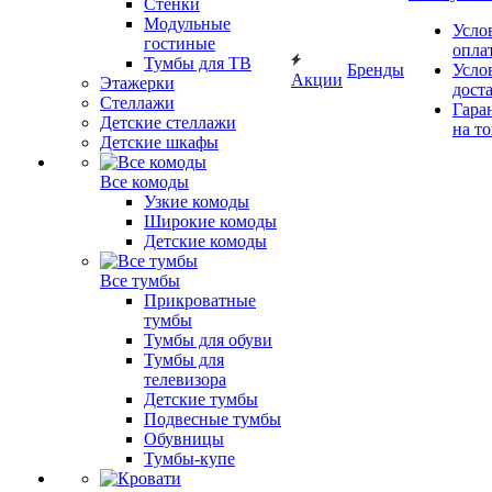
Стенки
Модульные
Усло
гостиные
опла
Тумбы для ТВ
Бренды
Усло
Акции
Этажерки
дост
Стеллажи
Гара
Детские стеллажи
на т
Детские шкафы
Все комоды
Узкие комоды
Широкие комоды
Детские комоды
Все тумбы
Прикроватные
тумбы
Тумбы для обуви
Тумбы для
телевизора
Детские тумбы
Подвесные тумбы
Обувницы
Тумбы-купе