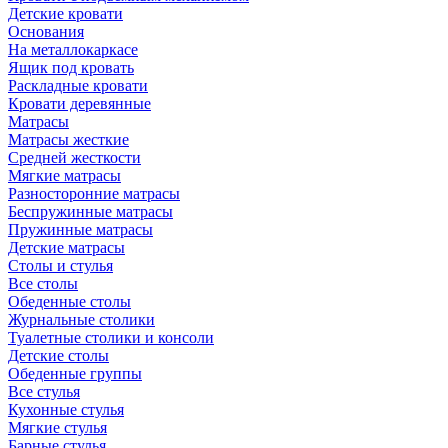
Детские кровати
Основания
На металлокаркасе
Ящик под кровать
Раскладные кровати
Кровати деревянные
Матрасы
Матрасы жесткие
Средней жесткости
Мягкие матрасы
Разносторонние матрасы
Беспружинные матрасы
Пружинные матрасы
Детские матрасы
Столы и стулья
Все столы
Обеденные столы
Журнальные столики
Туалетные столики и консоли
Детские столы
Обеденные группы
Все стулья
Кухонные стулья
Мягкие стулья
Барные стулья