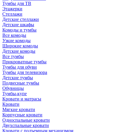
Тумбы для ТВ
Этажерки
Стеллажи
Детские стеллажи
Детские шкафы
Комоды и тумбы
Все комоды
Узкие комоды
Широкие комоды
Детские комоды
Все тумбы
Прикроватные тумбы
Тумбы для обуви
Тумбы для телевизора
Детские тумбы
Подвесные тумбы
Обувницы
Тумбы-купе
Кровати и матрасы
Кровати
Мягкие кровати
Корпусные кровати
Односпальные кровати
Двухспальные кровати
Кровати с подъемным механизмом