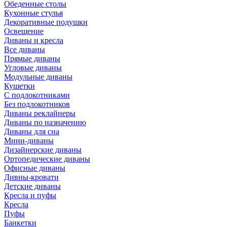
Обеденные столы
Кухонные стулья
Декоративные подушки
Освещение
Диваны и кресла
Все диваны
Прямые диваны
Угловые диваны
Модульные диваны
Кушетки
С подлокотниками
Без подлокотников
Диваны реклайнеры
Диваны по назначению
Диваны для сна
Мини-диваны
Дизайнерские диваны
Ортопедические диваны
Офисные диваны
Дивны-кровати
Детские диваны
Кресла и пуфы
Кресла
Пуфы
Банкетки