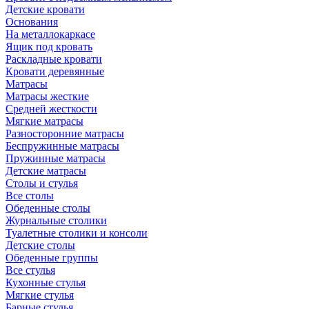
Детские кровати
Основания
На металлокаркасе
Ящик под кровать
Раскладные кровати
Кровати деревянные
Матрасы
Матрасы жесткие
Средней жесткости
Мягкие матрасы
Разносторонние матрасы
Беспружинные матрасы
Пружинные матрасы
Детские матрасы
Столы и стулья
Все столы
Обеденные столы
Журнальные столики
Туалетные столики и консоли
Детские столы
Обеденные группы
Все стулья
Кухонные стулья
Мягкие стулья
Барные стулья