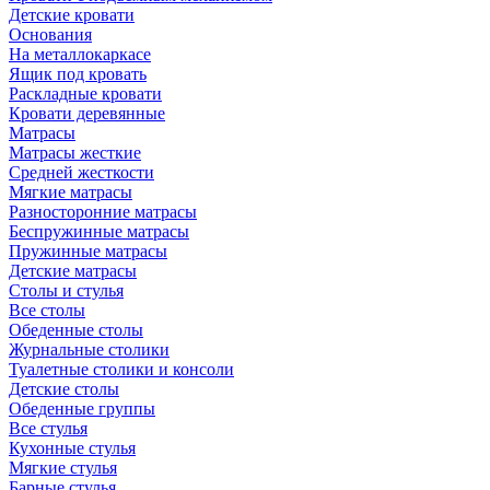
Детские кровати
Основания
На металлокаркасе
Ящик под кровать
Раскладные кровати
Кровати деревянные
Матрасы
Матрасы жесткие
Средней жесткости
Мягкие матрасы
Разносторонние матрасы
Беспружинные матрасы
Пружинные матрасы
Детские матрасы
Столы и стулья
Все столы
Обеденные столы
Журнальные столики
Туалетные столики и консоли
Детские столы
Обеденные группы
Все стулья
Кухонные стулья
Мягкие стулья
Барные стулья