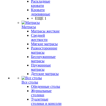
Раскладные
кровати
Кровати
деревянные
+ ЕЩЕ 1
Матрасы
Матрасы жесткие
Средней
жесткости
Мягкие матрасы
Разносторонние
матрасы
Беспружинные
матрасы
Пружинные
матрасы
Детские матрасы
Все столы
Обеденные столы
Журнальные
столики
Туалетные
столики и консоли