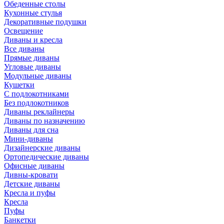
Обеденные столы
Кухонные стулья
Декоративные подушки
Освещение
Диваны и кресла
Все диваны
Прямые диваны
Угловые диваны
Модульные диваны
Кушетки
С подлокотниками
Без подлокотников
Диваны реклайнеры
Диваны по назначению
Диваны для сна
Мини-диваны
Дизайнерские диваны
Ортопедические диваны
Офисные диваны
Дивны-кровати
Детские диваны
Кресла и пуфы
Кресла
Пуфы
Банкетки