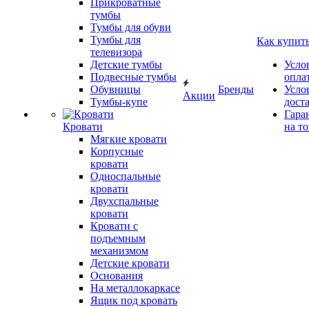
Прикроватные
тумбы
Тумбы для обуви
Тумбы для
Как купит
телевизора
Детские тумбы
Усло
Подвесные тумбы
опла
Обувницы
Бренды
Усло
Акции
Тумбы-купе
дост
Гара
Кровати
на т
Мягкие кровати
Корпусные
кровати
Односпальные
кровати
Двухспальные
кровати
Кровати с
подъемным
механизмом
Детские кровати
Основания
На металлокаркасе
Ящик под кровать