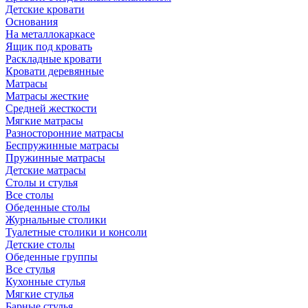
Детские кровати
Основания
На металлокаркасе
Ящик под кровать
Раскладные кровати
Кровати деревянные
Матрасы
Матрасы жесткие
Средней жесткости
Мягкие матрасы
Разносторонние матрасы
Беспружинные матрасы
Пружинные матрасы
Детские матрасы
Столы и стулья
Все столы
Обеденные столы
Журнальные столики
Туалетные столики и консоли
Детские столы
Обеденные группы
Все стулья
Кухонные стулья
Мягкие стулья
Барные стулья