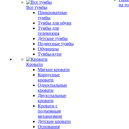
на т
Все тумбы
Прикроватные
тумбы
Тумбы для обуви
Тумбы для
телевизора
Детские тумбы
Подвесные тумбы
Обувницы
Тумбы-купе
Кровати
Мягкие кровати
Корпусные
кровати
Односпальные
кровати
Двухспальные
кровати
Кровати с
подъемным
механизмом
Детские кровати
Основания