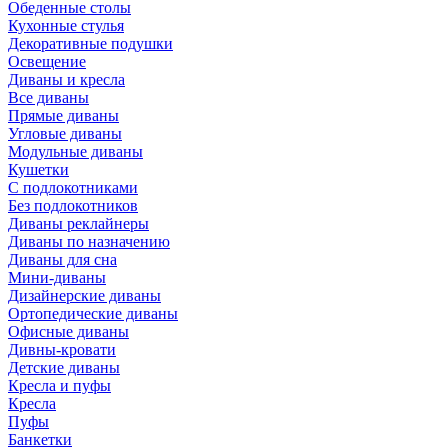
Обеденные столы
Кухонные стулья
Декоративные подушки
Освещение
Диваны и кресла
Все диваны
Прямые диваны
Угловые диваны
Модульные диваны
Кушетки
С подлокотниками
Без подлокотников
Диваны реклайнеры
Диваны по назначению
Диваны для сна
Мини-диваны
Дизайнерские диваны
Ортопедические диваны
Офисные диваны
Дивны-кровати
Детские диваны
Кресла и пуфы
Кресла
Пуфы
Банкетки