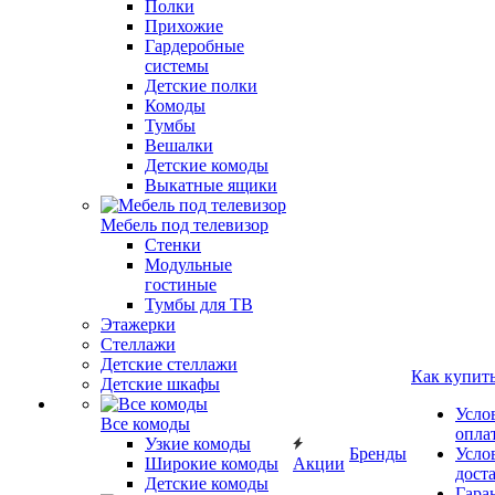
Полки
Прихожие
Гардеробные
системы
Детские полки
Комоды
Тумбы
Вешалки
Детские комоды
Выкатные ящики
Мебель под телевизор
Стенки
Модульные
гостиные
Тумбы для ТВ
Этажерки
Стеллажи
Детские стеллажи
Как купит
Детские шкафы
Усло
Все комоды
опла
Узкие комоды
Бренды
Усло
Широкие комоды
Акции
дост
Детские комоды
Гара